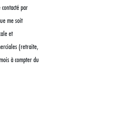
e contacté par
que me soit
cale et
rciales (retraite,
 mois à compter du